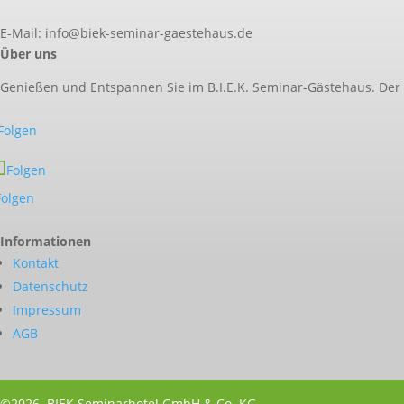
E-Mail: info@biek-seminar-gaestehaus.de
Über uns
Genießen und Entspannen Sie im B.I.E.K. Seminar-Gästehaus. Der
Folgen
Folgen
Folgen
Informationen
Kontakt
Datenschutz
Impressum
AGB
©2026 BIEK Seminarhotel GmbH & Co. KG