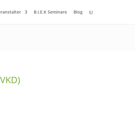
eranstalter
B.I.E.K Seminare
Blog
(VKD)