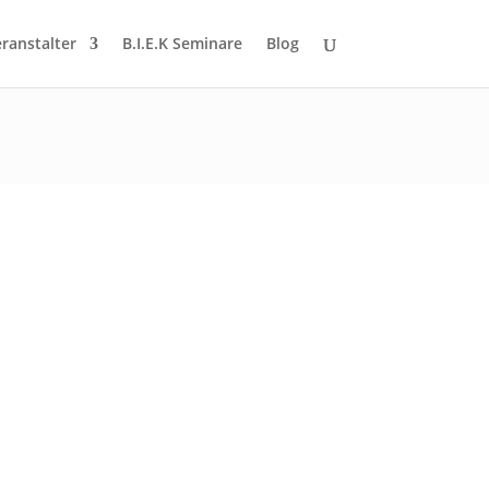
eranstalter
B.I.E.K Seminare
Blog