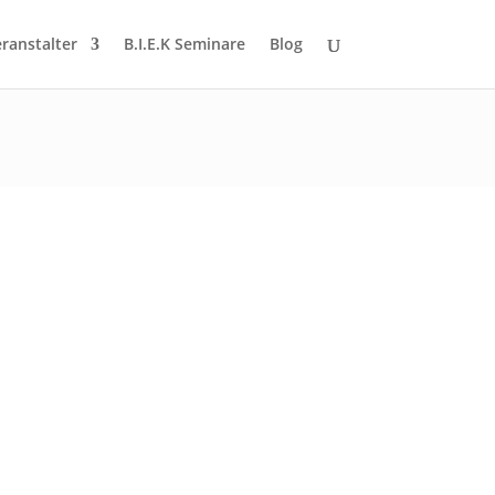
eranstalter
B.I.E.K Seminare
Blog