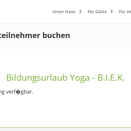
Unser Haus
Für Gäste
Für V
teilnehmer buchen
Bildungsurlaub Yoga - B.I.E.K.
ng verf�gbar.