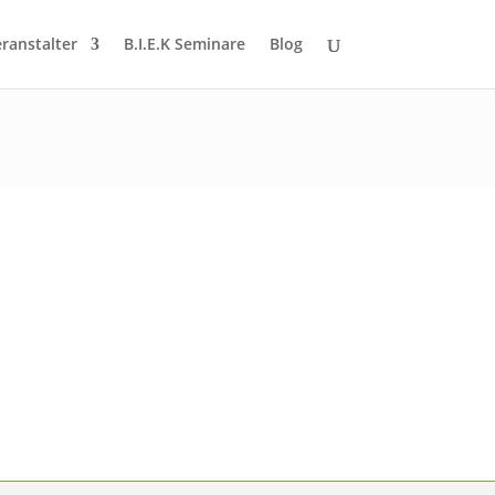
eranstalter
B.I.E.K Seminare
Blog