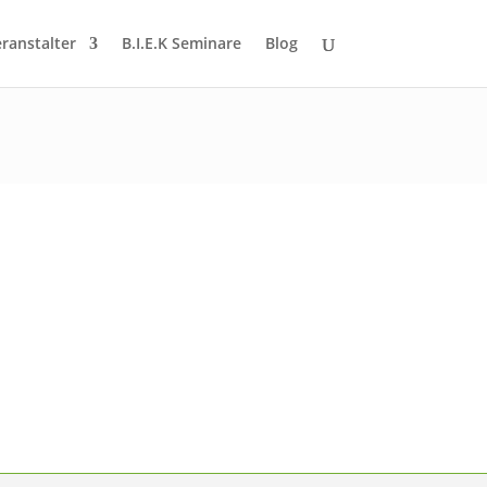
eranstalter
B.I.E.K Seminare
Blog