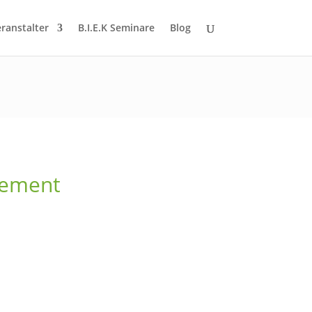
eranstalter
B.I.E.K Seminare
Blog
gement